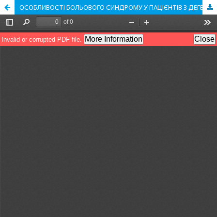
ОСОБЛИВОСТІ БОЛЬОВОГО СИНДРОМУ У ПАЦІЄНТІВ З ДЕГЕНЕРАТИВНО-ДИСТРОФІЧНИМИ ЗАХВОРЮВАННЯМИ ПОПЕРЕКОВОГО ВІДДІЛУ ХРЕБТА У ПЕРІОПЕРАЦІЙНОМУ ПЕРІОДІ