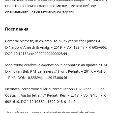
гіпоксію та ішемію головного мозку з метою вибору
оптимальних шляхів інтенсивної терапії.
Посилання
Cerebral oximetry in children: so NIRS yet so far / James A.
DiNardo // Anesth & Analg. – 2019. – Vol. 128(4). – P. 605–606.
DOI: 10.1213/ane.0000000000002844
Monitoring cerebral oxygenation in neonates: an update / L.M.
Dix, F. van Bel, P.M. Lemmers // Front Pediatr. – 2017. – Vol. 5.
– P. 46. DOI: 10.3389/fped.2017.00046
Neonatal cerebrovascular autoregulation / C.R. Rhee, C.S. da
Costa, T. Austin [et al.] // Pediatr Res. – 2018. – Vol. 84(5). – P.
602–610. DOI: 10.1038/s41390-018-0141-6
The SafeBoosC phase II clinical trial: an analysis of the