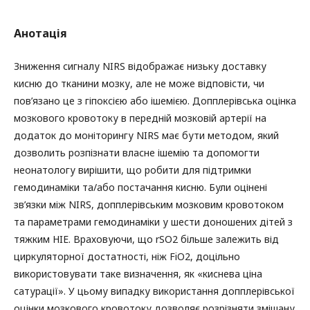
Анотація
Зниження сигналу NIRS відображає низьку доставку
кисню до тканини мозку, але не може відповісти, чи
пов’язано це з гіпоксією або ішемією. Допплерівська оцінка
мозкового кровотоку в передній мозковій артерії на
додаток до моніторингу NIRS має бути методом, який
дозволить розпізнати власне ішемію та допомогти
неонатологу вирішити, що робити для підтримки
гемодинаміки та/або постачання кисню. Були оцінені
зв’язки між NIRS, допплерівським мозковим кровотоком
та параметрами гемодинаміки у шести доношених дітей з
тяжким HIE. Враховуючи, що rSO2 більше залежить від
циркуляторної достатності, ніж FiO2, доцільно
використовувати таке визначення, як «киснева ціна
сатурації». У цьому випадку використання допплерівської
оцінки мозкового кровотоку дозволяє розрізняти змішану