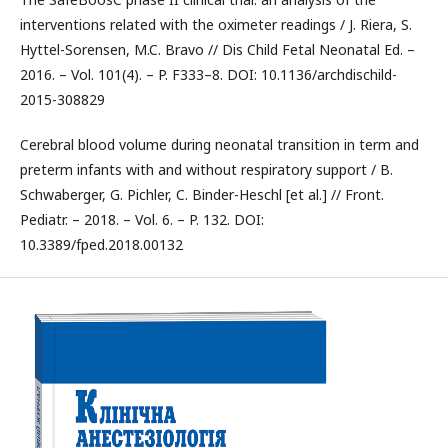
interventions related with the oximeter readings / J. Riera, S.
Hyttel-Sorensen, M.C. Bravo // Dis Child Fetal Neonatal Ed. –
2016. – Vol. 101(4). – P. F333–8. DOI: 10.1136/archdischild-
2015-308829
Cerebral blood volume during neonatal transition in term and
preterm infants with and without respiratory support / B.
Schwaberger, G. Pichler, C. Binder-Heschl [et al.] // Front.
Pediatr. – 2018. – Vol. 6. – P. 132. DOI:
10.3389/fped.2018.00132