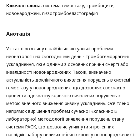
Ключові слова:
система гемостазу, тромбоцити,
новонароджені, п’єзотромбоеластографія
Анотація
У статті розглянуті найбільш актуальні проблеми
неонатології на сьогоднішній день - тромбогеморрагічні
ускладнення, які є одними з основних причин смерті або
інвалідності новонароджених. Також, визначено
актуальність доклінічного виявлення порушень в системі
гемостазу у новонароджених, що дозволяє своєчасно
провести адекватну корекцію виявлених порушень з
метою значного зниження ризику ускладнень. Освітлено
напрямок вирішення проблем сучасної «класичної»
лабораторної методології виявлення порушень стану
системи РАСК, що дозволяє уникнути ятрогенних
наслідків забору великих обсягів крові у новонароджених і