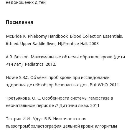
недоношених дітей.
Посилання
McBride K. Phlebomy Handbook: Blood Collection Essentials.
6th ed. Upper Saddle River, NJ:Prentice Hall. 2003
A.R. Brisson. Максимальные объемы образцов крови (дети
<14 лет). Pediatrics. 2012.
Howie S.R.C. Объемы проб крови при исследовании
здоровья детей: обзор безопасных доз. Bull WHO. 2011
Третьякова, О. С. Особенности системы гемостаза в
неонатальном периоде // Дитячий лiкар. 2011
Тютрин И.И., Удут В.В. Низкочастотная
пьезотромбоэластография цельной крови: алгоритмы