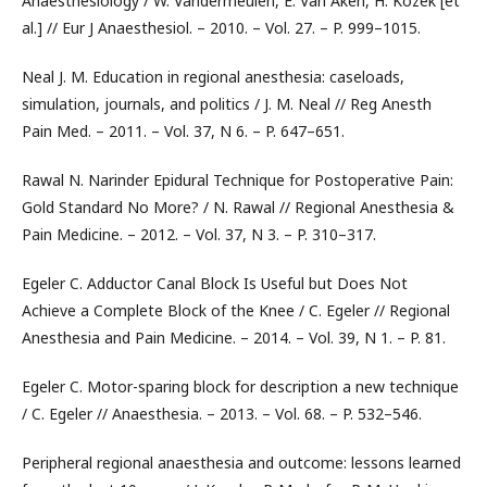
Anaesthesiology / W. Vandermeulen, E. Van Aken, H. Kozek [et
al.] // Eur J Anaesthesiol. – 2010. – Vol. 27. – P. 999–1015.
Neal J. M. Education in regional anesthesia: caseloads,
simulation, journals, and politics / J. M. Neal // Reg Anesth
Pain Med. – 2011. – Vol. 37, N 6. – P. 647–651.
Rawal N. Narinder Epidural Technique for Postoperative Pain:
Gold Standard No More? / N. Rawal // Regional Anesthesia &
Pain Medicine. – 2012. – Vol. 37, N 3. – P. 310–317.
Egeler C. Adductor Canal Block Is Useful but Does Not
Achieve a Complete Block of the Knee / C. Egeler // Regional
Anesthesia and Pain Medicine. – 2014. – Vol. 39, N 1. – P. 81.
Egeler C. Motor-sparing block for description a new technique
/ C. Egeler // Anaesthesia. – 2013. – Vol. 68. – P. 532–546.
Peripheral regional anaesthesia and outcome: lessons learned