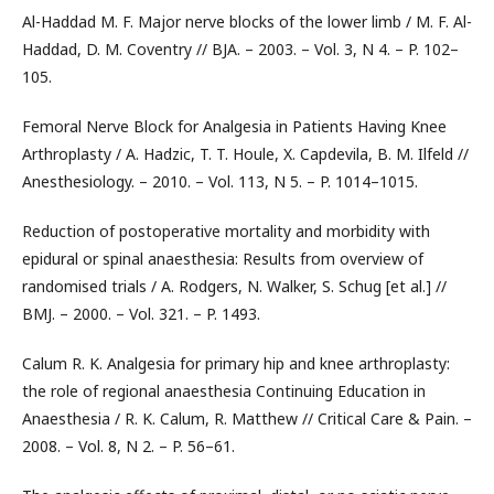
Al-Haddad M. F. Major nerve blocks of the lower limb / M. F. Al-
Haddad, D. M. Coventry // BJA. – 2003. – Vol. 3, N 4. – P. 102–
105.
Femoral Nerve Block for Analgesia in Patients Having Knee
Arthroplasty / A. Hadzic, T. T. Houle, X. Capdevila, B. M. Ilfeld //
Anesthesiology. – 2010. – Vol. 113, N 5. – P. 1014–1015.
Reduction of postoperative mortality and morbidity with
epidural or spinal anaesthesia: Results from overview of
randomised trials / A. Rodgers, N. Walker, S. Schug [et al.] //
BMJ. – 2000. – Vol. 321. – P. 1493.
Calum R. K. Analgesia for primary hip and knee arthroplasty:
the role of regional anaesthesia Continuing Education in
Anaesthesia / R. K. Calum, R. Matthew // Critical Care & Pain. –
2008. – Vol. 8, N 2. – P. 56–61.