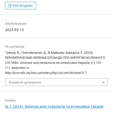
PDF (English)
Опубліковано
2023-03-13
Як цитувати
Туяков, Б., Оничимовски, Д., & Майцнер-Завадска, Е. (2023).
ПЕРИФЕРИЧЕСКИЕ НЕРВНЫЕ БЛОКАДЫ ПРИ ХИРУРГИИ КОЛЕННОГО
СУСТАВА.
Клінічна анестезіологія та інтенсивна терапія
, (1), 101–
111. вилучено із
http://journals.ieu.kiev.ua/index.php/caic/article/view/217
Формати цитування
Номер
№ 1 (2016): Клінічна анестезіологія та інтенсивна терапія