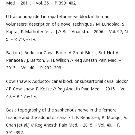
Med. – 2011. – Vol. 36. – P. 399–402.
Ultrasound-guided infrapatellar nerve block in human
volunteers: description of a novel technique / M. Lundblad, S.
Kapral, P. Marhofer [et al.] // Br. J. Anaesth. – 2006. – Vol. 97, N
5. – P. 710–714.
Barton J. Adductor Canal Block: A Great Block, But Not A
Panacea / J. Barton, S. H. Wilson // Reg Anesth Pain Med. –
2015. – Vol. 40. – P. 292–293.
Cowlishaw P. Adductor canal block or subsartorial canal block?
/ P. Cowlishaw, P. Kotze // Reg Anesth Pain Med. – 2015. – Vol.
40. – P. 175–176.
Basic topography of the saphenous nerve in the femoral
triangle and the adductor canal / T. F. Bendtsen, B. Moriggl, V.
Chan [et al.] // Reg Anesth Pain Med. – 2015. – Vol. 40. – P.
391–392.