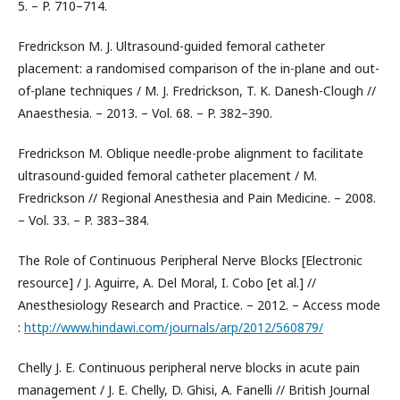
5. – P. 710–714.
Fredrickson M. J. Ultrasound-guided femoral catheter
placement: a randomised comparison of the in-plane and out-
of-plane techniques / M. J. Fredrickson, T. K. Danesh-Clough //
Anaesthesia. – 2013. – Vol. 68. – P. 382–390.
Fredrickson M. Oblique needle-probe alignment to facilitate
ultrasound-guided femoral catheter placement / M.
Fredrickson // Regional Anesthesia and Pain Medicine. – 2008.
– Vol. 33. – P. 383–384.
The Role of Continuous Peripheral Nerve Blocks [Electronic
resource] / J. Aguirre, A. Del Moral, I. Cobo [et al.] //
Anesthesiology Research and Practice. – 2012. – Access mode
:
http://www.hindawi.com/journals/arp/2012/560879/
Chelly J. E. Continuous peripheral nerve blocks in acute pain
management / J. E. Chelly, D. Ghisi, A. Fanelli // British Journal