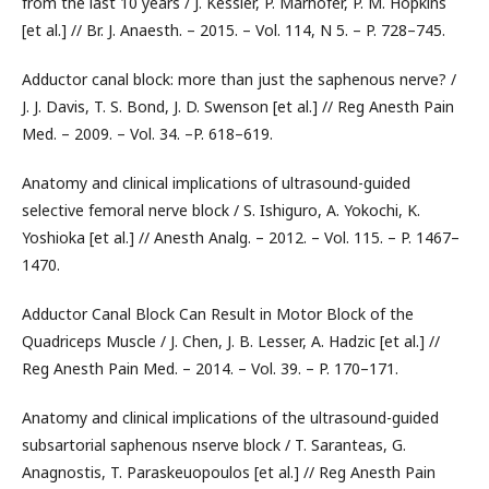
from the last 10 years / J. Kessler, P. Marhofer, P. M. Hopkins
[et al.] // Br. J. Anaesth. – 2015. – Vol. 114, N 5. – P. 728–745.
Adductor canal block: more than just the saphenous nerve? /
J. J. Davis, T. S. Bond, J. D. Swenson [et al.] // Reg Anesth Pain
Med. – 2009. – Vol. 34. –P. 618–619.
Anatomy and clinical implications of ultrasound-guided
selective femoral nerve block / S. Ishiguro, A. Yokochi, K.
Yoshioka [et al.] // Anesth Analg. – 2012. – Vol. 115. – P. 1467–
1470.
Adductor Canal Block Can Result in Motor Block of the
Quadriceps Muscle / J. Chen, J. B. Lesser, A. Hadzic [et al.] //
Reg Anesth Pain Med. – 2014. – Vol. 39. – P. 170–171.
Anatomy and clinical implications of the ultrasound-guided
subsartorial saphenous nserve block / T. Saranteas, G.
Anagnostis, T. Paraskeuopoulos [et al.] // Reg Anesth Pain