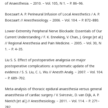
of Anaesthesia. – 2010. – Vol. 105, N 1. – P. 86–96.
Boezaart A. P. Perineural Infusion of Local Anesthetics / A. P.
Boezaart // Anesthesiology. – 2006. – Vol. 104. – P. 872–880.
Lower-Extremity Peripheral Nerve Blockade: Essentials of Our
Current Understanding / F. K. Enneking, V. Chan, J. Grege [et al.]
// Regional Anesthesia and Pain Medicine. – 2005. – Vol. 30, N
1. – P. 4–35.
Liu S. S. Effect of postoperative analgesia on major
postoperative complications: a systematic update of the
evidence / S. S. Liu, C. L. Wu // Anesth Analg. – 2007. – Vol. 104.
– P. 689–702.
Meta-analysis of thoracic epidural anaesthesia versus general
anaesthesia of cardiac surgery / V. Svircevic, D. van Dijk, A. P.
Nierich [et al.] // Anesthesiology. – 2011. – Vol. 114. – P. 271–
282.