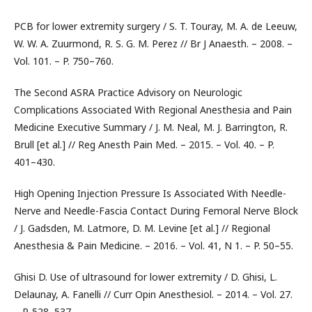
PCB for lower extremity surgery / S. T. Touray, M. A. de Leeuw,
W. W. A. Zuurmond, R. S. G. M. Perez // Br J Anaesth. – 2008. –
Vol. 101. – P. 750–760.
The Second ASRA Practice Advisory on Neurologic
Complications Associated With Regional Anesthesia and Pain
Medicine Executive Summary / J. M. Neal, M. J. Barrington, R.
Brull [et al.] // Reg Anesth Pain Med. – 2015. – Vol. 40. – P.
401–430.
High Opening Injection Pressure Is Associated With Needle-
Nerve and Needle-Fascia Contact During Femoral Nerve Block
/ J. Gadsden, M. Latmore, D. M. Levine [et al.] // Regional
Anesthesia & Pain Medicine. – 2016. – Vol. 41, N 1. – P. 50–55.
Ghisi D. Use of ultrasound for lower extremity / D. Ghisi, L.
Delaunay, A. Fanelli // Curr Opin Anesthesiol. – 2014. – Vol. 27.
– P. 528–537.