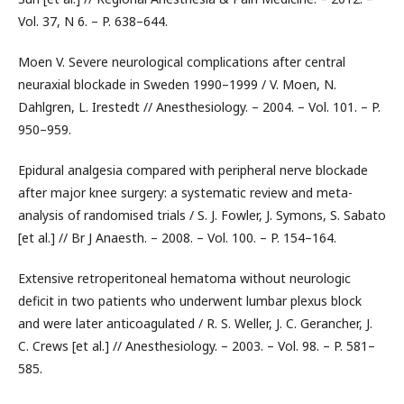
Vol. 37, N 6. – P. 638–644.
Moen V. Severe neurological complications after central
neuraxial blockade in Sweden 1990–1999 / V. Moen, N.
Dahlgren, L. Irestedt // Anesthesiology. – 2004. – Vol. 101. – P.
950–959.
Epidural analgesia compared with peripheral nerve blockade
after major knee surgery: a systematic review and meta-
analysis of randomised trials / S. J. Fowler, J. Symons, S. Sabato
[et al.] // Br J Anaesth. – 2008. – Vol. 100. – P. 154–164.
Extensive retroperitoneal hematoma without neurologic
deficit in two patients who underwent lumbar plexus block
and were later anticoagulated / R. S. Weller, J. C. Gerancher, J.
C. Crews [et al.] // Anesthesiology. – 2003. – Vol. 98. – P. 581–
585.