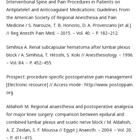
Interventional Spine and Pain Procedures in Patients on
Antiplatelet and Anticoagulant Medications: Guidelines From
the American Society of Regional Anesthesia and Pain
Medicine / S. Narouze, T. B. Honorio, D. A. Provenzano [et al.]
// Reg Anesth Pain Med. – 2015. – Vol. 40. – P. 182–212.
Simihisa A. Renal subcapsular hematoma after lumbar plexus
block / A. Simihisa, T. Hitoshi, S. Koki // Anesthesiology. – 1996.
– Vol. 84. – P. 452–455.
Prospect: procedure-specific postoperative pain management
[Electronic resource] // Access mode : http://www. postoppain.
org
Aldahish M. Regional anaesthesia and postoperative analgesia
for major knee surgery: comparison between epidural and
combined lumbar plexus and sciatic nerve block / M. Aldahish,
A. Z. Zeidan, S. F. Moussa // Egypt J Anaesth. – 2004. – Vol. 20.
– P. 411–415.