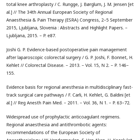
total knee arthroplasty / C. Rungge, J. Børglum, J. M. Jensen [et
al.] // The 34th Annual European Society of Regional
Anaesthesia & Pain Therapy (ESRA) Congress, 2–5 September
2015, Ljubljana, Slovenia : Abstracts and Highlight Papers. –
Ljubljana, 2015. – P. e87.
Joshi G. P. Evidence-based postoperative pain management
after laparoscopic colorectal surgery / G. P. Joshi, F. Bonnet, H.
Kehlet // Colorectal Disease. – 2013. – Vol. 15, N 2. – P. 146–
155.
Evidence basis for regional anesthesia in multidisciplinary fast-
track surgical care pathways / F. Carli, H. Kehlet, G. Baldini [et
al.] // Reg Anesth Pain Med. – 2011. – Vol. 36, N 1. – P. 63–72.
Widespread use of prophylactic anticoagulant regimens.
Regional anaesthesia and antithrombotic agents:
recommendations of the European Society of