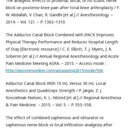
The analgesic effects of proximal, distal, or no sciatic nerve
block on posterior knee pain after total knee arthroplasty / F.
W. Abdallah, V. Chan, R. Gandhi [et al.] // Anesthesiology. –
2014. – Vol. 121. – P. 1302–1310.
The Adductor Canal Block Combined with iPACK Improves
Physical Therapy Performance and Reduces Hospital Length
of Stay [Electronic resource] / C. E. Elliott, T. J. Myers, J. R.
Soberon [et al.] // Annual Regional Anesthesiology and Acute
Pain Medicine Meeting ASRA. – 2015. – Access mode :
http://epostersonline.com/asraspring2015/node/506
Adductor Canal Block With 10 mL Versus 30 mL Local
Anesthetics and Quadriceps Strength / P. Jæger, Z. J.
Koscielniak-Nielsen, K. L. Hilsted [et al.] // Regional Anesthesia
& Pain Medicine. – 2015. – Vol. 5. – P. 553–558.
The effect of combined saphenous and obturator vs
saphenous nerve block vs local infiltration analgesia after