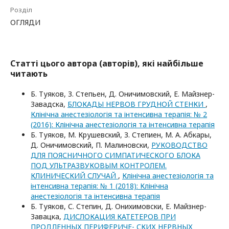
Розділ
ОГЛЯДИ
Статті цього автора (авторів), які найбільше
читають
Б. Туяков, З. Степьен, Д. Oничимовский, Е. Майзнер-
Завадска,
БЛОКАДЫ НЕРВОВ ГРУДНОЙ СТЕНКИ
,
Клінічна анестезіологія та інтенсивна терапія: № 2
(2016): Клінічна анестезіологія та інтенсивна терапія
Б. Туяков, М. Крушевский, З. Степиен, М. А. Абкары,
Д. Оничимовский, П. Малиновски,
РУКОВОДСТВО
ДЛЯ ПОЯСНИЧНОГО СИМПАТИЧЕСКОГО БЛОКА
ПОД УЛЬТРАЗВУКОВЫМ КОНТРОЛЕМ.
КЛИНИЧЕСКИЙ СЛУЧАЙ
,
Клінічна анестезіологія та
інтенсивна терапія: № 1 (2018): Клінічна
анестезіологія та інтенсивна терапія
Б. Туяков, С. Степин, Д. Онихимовски, Е. Майзнер-
Завацка,
ДИСЛОКАЦИЯ КАТЕТЕРОВ ПРИ
ПРОДЛЕННЫХ ПЕРИФЕРИЧЕ- СКИХ НЕРВНЫХ