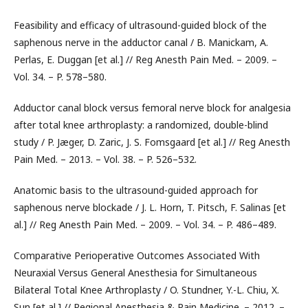
Feasibility and efficacy of ultrasound-guided block of the
saphenous nerve in the adductor canal / B. Manickam, A.
Perlas, E. Duggan [et al.] // Reg Anesth Pain Med. – 2009. –
Vol. 34. – P. 578–580.
Adductor canal block versus femoral nerve block for analgesia
after total knee arthroplasty: a randomized, double-blind
study / P. Jæger, D. Zaric, J. S. Fomsgaard [et al.] // Reg Anesth
Pain Med. – 2013. – Vol. 38. – P. 526–532.
Anatomic basis to the ultrasound-guided approach for
saphenous nerve blockade / J. L. Horn, T. Pitsch, F. Salinas [et
al.] // Reg Anesth Pain Med. – 2009. – Vol. 34. – P. 486–489.
Comparative Perioperative Outcomes Associated With
Neuraxial Versus General Anesthesia for Simultaneous
Bilateral Total Knee Arthroplasty / O. Stundner, Y.-L. Chiu, X.
Sun [et al.] // Regional Anesthesia & Pain Medicine. – 2012. –