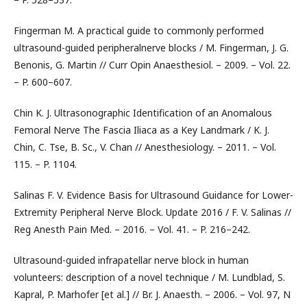
Fingerman M. A practical guide to commonly performed
ultrasound-guided peripheralnerve blocks / M. Fingerman, J. G.
Benonis, G. Martin // Curr Opin Anaesthesiol. – 2009. – Vol. 22.
– P. 600–607.
Chin K. J. Ultrasonographic Identification of an Anomalous
Femoral Nerve The Fascia Iliaca as a Key Landmark / K. J.
Chin, C. Tse, B. Sc., V. Chan // Anesthesiology. – 2011. – Vol.
115. – P. 1104.
Salinas F. V. Evidence Basis for Ultrasound Guidance for Lower-
Extremity Peripheral Nerve Block. Update 2016 / F. V. Salinas //
Reg Anesth Pain Med. – 2016. – Vol. 41. – P. 216–242.
Ultrasound-guided infrapatellar nerve block in human
volunteers: description of a novel technique / M. Lundblad, S.
Kapral, P. Marhofer [et al.] // Br. J. Anaesth. – 2006. – Vol. 97, N